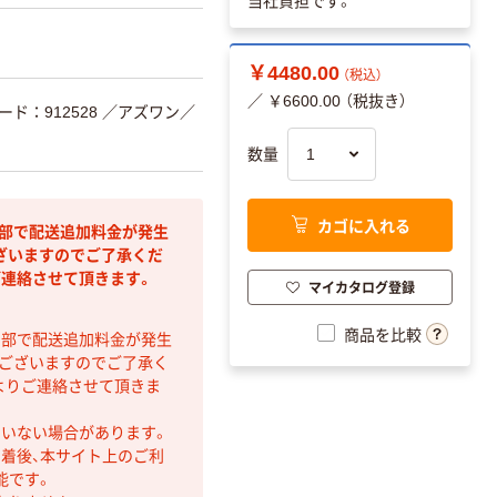
当社負担です。
￥4480.00
（税込）
／ ￥6600.00 （税抜き）
ード：912528
／アズワン／
数量
カゴに入れる
間部で配送追加料金が発生
ざいますのでご了承くだ
ご連絡させて頂きます。
マイカタログ登録
商品を比較
間部で配送追加料金が発生
もございますのでご了承く
よりご連絡させて頂きま
ていない場合があります。
着後、本サイト上のご利
能です。